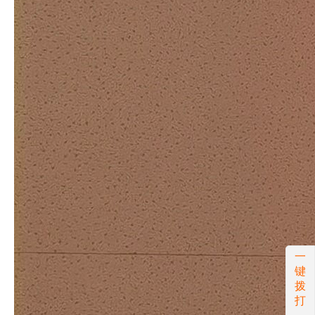
一
键
拨
打