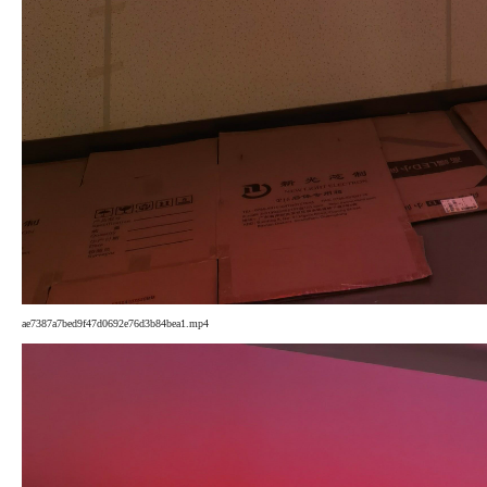
ae7387a7bed9f47d0692e76d3b84bea1.mp4