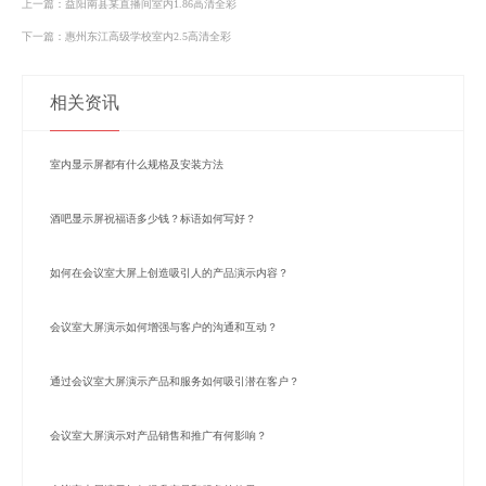
上一篇：益阳南县某直播间室内1.86高清全彩
下一篇：惠州东江高级学校室内2.5高清全彩
相关资讯
室内显示屏都有什么规格及安装方法
酒吧显示屏祝福语多少钱？标语如何写好？
如何在会议室大屏上创造吸引人的产品演示内容？
会议室大屏演示如何增强与客户的沟通和互动？
通过会议室大屏演示产品和服务如何吸引潜在客户？
会议室大屏演示对产品销售和推广有何影响？