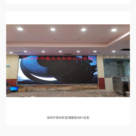
深圳中英街旺富酒楼室内P3全彩