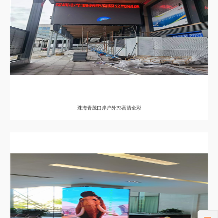
珠海青茂口岸户外P3高清全彩
一