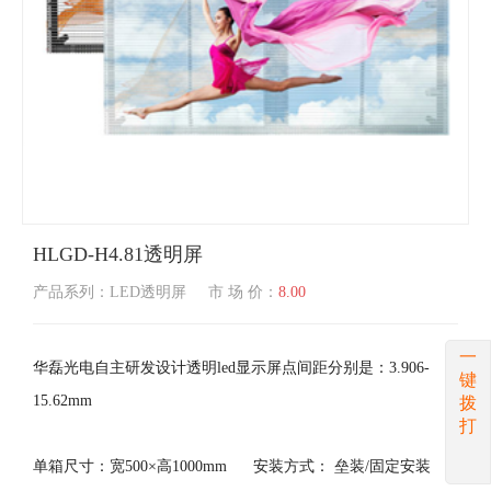
HLGD-H4.81透明屏
产品系列：LED透明屏
市 场 价：
8.00
一
华磊光电自主研发设计透明led显示屏点间距分别是：3.906-
键
15.62mm
拨
打
单箱尺寸：宽500×高1000mm 安装方式： 垒装/固定安装